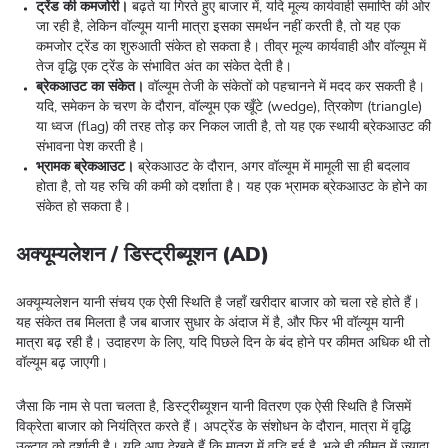
ट्रेंड की कमजोरी।
बढ़ते या गिरते हुए बाजार में, यदि मूल्य कार्यवाही समाप्ति की ओर
जा रही है, लेकिन वॉल्यूम यानी मात्रा इसका समर्थन नहीं करती है, तो यह एक
कमजोर ट्रेंड का शुरुआती संकेत हो सकता है। तीव्र मूल्य कार्यवाही और वॉल्यूम में
तेज वृद्धि एक ट्रेंड के संभावित अंत का संकेत देती है।
ब्रेकआउट का संकेत।
वॉल्यूम तेजी के संकेतों को पहचानने में मदद कर सकती है।
यदि, समेकन के चरण के दौरान, वॉल्यूम एक खूँटे (wedge), त्रिकोण (triangle)
या ध्वज (flag) की तरह तोड़ कर निकल जाती है, तो यह एक स्थायी ब्रेकआउट की
संभावना पेश करती है।
भ्रामक ब्रेकआउट।
ब्रेकआउट के दौरान, अगर वॉल्यूम में मामूली सा ही बदलाव
होता है, तो यह रुचि की कमी को दर्शाता है। यह एक भ्रामक ब्रेकआउट के होने का
संकेत हो सकता है।
अक्यूम्यलेशन / डिस्ट्रीब्यूशन (AD)
अक्यूम्यलेशन यानी संचय एक ऐसी स्थिति है जहाँ खरीदार बाजार को चला रहे होते हैं।
यह संकेत तब मिलता है जब बाजार सुधार के अंदाज में है, और फिर भी वॉल्यूम यानी
मात्रा बढ़ रही है। उदाहरण के लिए, यदि पिछले दिन के बंद होने पर कीमत अधिक थी तो
वॉल्यूम बढ़ जाएगी।
जैसा कि नाम से पता चलता है, डिस्ट्रीब्यूशन यानी वितरण एक ऐसी स्थिति है जिसमें
विक्रेता बाजार को नियंत्रित करते हैं। अपट्रेंड के संशोधन के दौरान, मात्रा में वृद्धि
उल्टाव को दर्शाती है। यदि आप देखते हैं कि मात्रा में वृद्धि हुई है, भले ही कीमत में ज्यादा