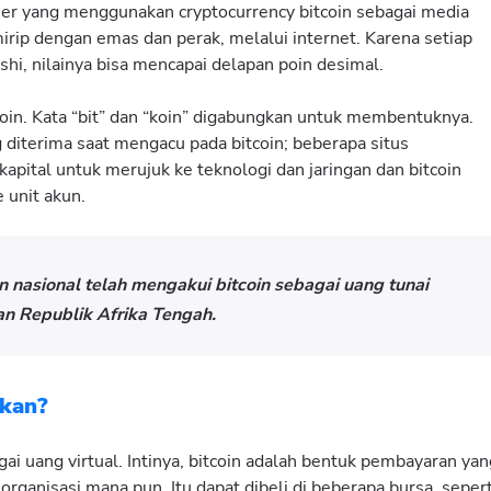
er yang menggunakan cryptocurrency bitcoin sebagai media
mirip dengan emas dan perak, melalui internet. Karena setiap
oshi, nilainya bisa mencapai delapan poin desimal.
itcoin. Kata “bit” dan “koin” digabungkan untuk membentuknya.
g diterima saat mengacu pada bitcoin; beberapa situs
apital untuk merujuk ke teknologi dan jaringan dan bitcoin
 unit akun.
 nasional telah mengakui bitcoin sebagai uang tunai
an Republik Afrika Tengah.
akan?
ai uang virtual. Intinya, bitcoin adalah bentuk pembayaran yan
 organisasi mana pun. Itu dapat dibeli di beberapa bursa, sepert