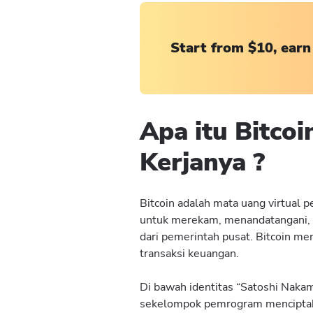
Start from $10, earn
Apa itu Bitco
Kerjanya ?
Bitcoin adalah mata uang virtual 
untuk merekam, menandatangani, da
dari pemerintah pusat. Bitcoin me
transaksi keuangan.
Di bawah identitas “Satoshi Naka
sekelompok pemrogram menciptaka