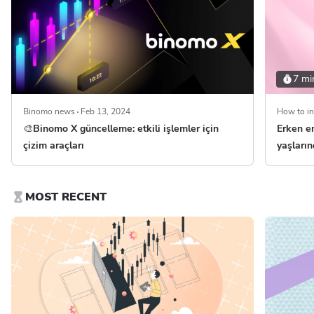
7 mi
Binomo news
Feb 13, 2024
How to in
🎨Binomo X güncelleme: etkili işlemler için
Erken em
çizim araçları
yaşları
MOST RECENT