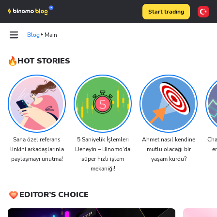
Start trading
Blog
Main
HOT STORIES
Tests
Tests
Articles
Articles
Binomo on Telegram
Binomo on Telegram
Sana özel referans
5 Saniyelik İşlemleri
Ahmet nasıl kendine
Cha
linkini arkadaşlarınla
Deneyin – Binomo’da
mutlu olacağı bir
en
paylaşmayı unutma!
süper hızlı işlem
yaşam kurdu?
mekaniği!
EDITOR’S CHOICE