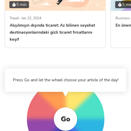
5 min
5 mi
Travel
Jan 22, 2024
Business
Alışılmışın dışında ticaret: Az bilinen seyahat
En önem
destinasyonlarındaki gizli ticaret fırsatlarını
keşif
Press Go and let the wheel choose your article of the day!
Go