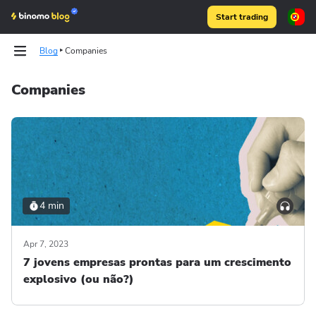
Start trading
Blog
Companies
Companies
Articles
Articles
Binomo on Telegram
Binomo on Telegram
4 min
Apr 7, 2023
7 jovens empresas prontas para um crescimento
explosivo (ou não?)