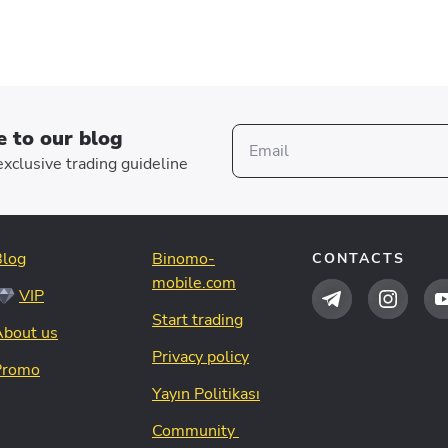
e to our blog
xclusive trading guideline
Blog
Binomo-
CONTACTS
mobile.com
VIP
Start trading
About us
Privacy policy
Promo
Yayın Politikası
Community