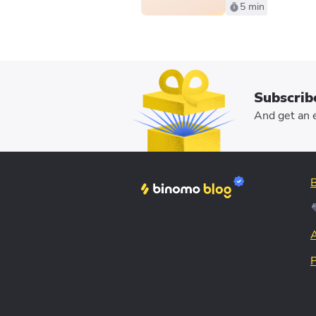
5 min
Subscrib
And get an e