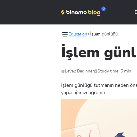
Education
İşlem günlüğü
s
İşlem gün
les
Binomo on Telegram
Level: Beginner
Study time: 5 min
İşlem günlüğü tutmanın neden önem
yapacağınızı öğrenin