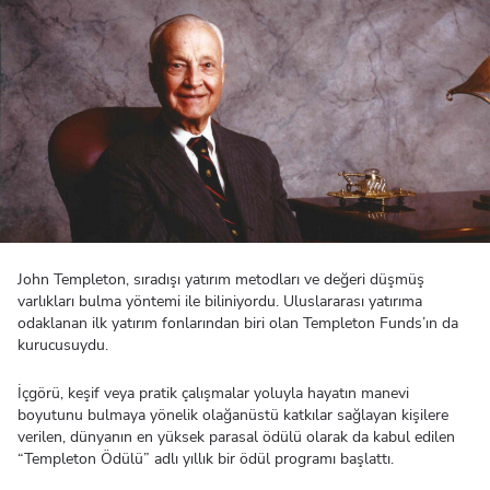
John Templeton, sıradışı yatırım metodları ve değeri düşmüş
varlıkları bulma yöntemi ile biliniyordu. Uluslararası yatırıma
odaklanan ilk yatırım fonlarından biri olan Templeton Funds’ın da
kurucusuydu.
İçgörü, keşif veya pratik çalışmalar yoluyla hayatın manevi
boyutunu bulmaya yönelik olağanüstü katkılar sağlayan kişilere
verilen, dünyanın en yüksek parasal ödülü olarak da kabul edilen
“Templeton Ödülü” adlı yıllık bir ödül programı başlattı.