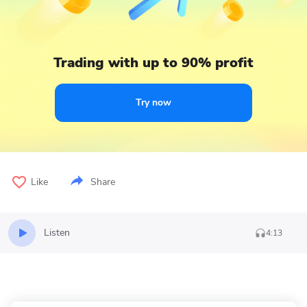
Trading with up to 90% profit
Try now
Like
Share
Listen
4:13