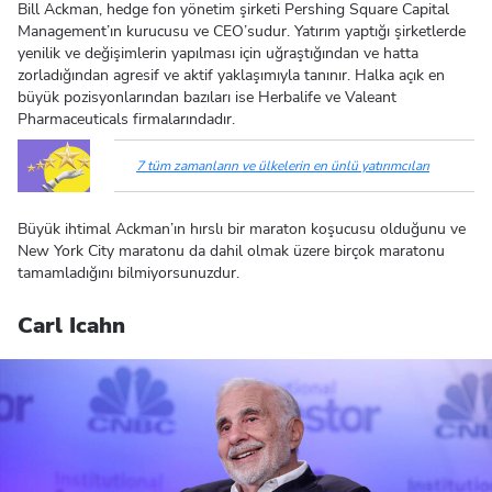
Bill Ackman, hedge fon yönetim şirketi Pershing Square Capital
Management’ın kurucusu ve CEO’sudur. Yatırım yaptığı şirketlerde
yenilik ve değişimlerin yapılması için uğraştığından ve hatta
zorladığından agresif ve aktif yaklaşımıyla tanınır. Halka açık en
büyük pozisyonlarından bazıları ise Herbalife ve Valeant
Pharmaceuticals firmalarındadır.
7 tüm zamanların ve ülkelerin en ünlü yatırımcıları
Büyük ihtimal Ackman’ın hırslı bir maraton koşucusu olduğunu ve
New York City maratonu da dahil olmak üzere birçok maratonu
tamamladığını bilmiyorsunuzdur.
Carl Icahn