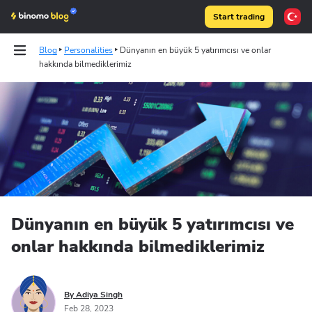
Start trading
Blog
Personalities
Dünyanın en büyük 5 yatırımcısı ve onlar
hakkında bilmediklerimiz
Tests
Articles
Binomo on Telegram
Dünyanın en büyük 5 yatırımcısı ve
onlar hakkında bilmediklerimiz
By Adiya Singh
Feb 28, 2023